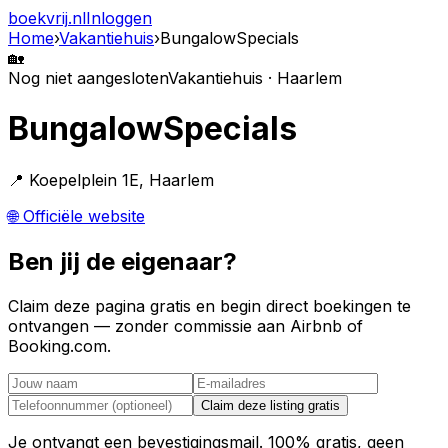
boekvrij
.nl
Inloggen
Home
›
Vakantiehuis
›
BungalowSpecials
🏡
Nog niet aangesloten
Vakantiehuis · Haarlem
BungalowSpecials
📍 Koepelplein 1E, Haarlem
🌐 Officiële website
Ben jij de eigenaar?
Claim deze pagina gratis en begin direct boekingen te
ontvangen — zonder commissie aan Airbnb of
Booking.com.
Claim deze listing gratis
Je ontvangt een bevestigingsmail. 100% gratis, geen