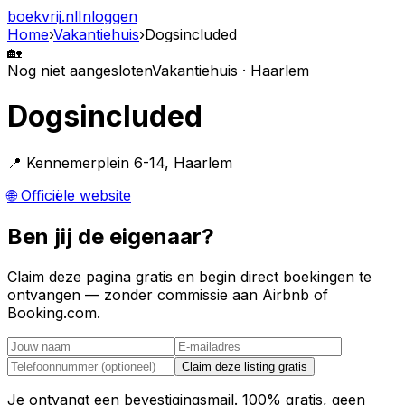
boekvrij
.nl
Inloggen
Home
›
Vakantiehuis
›
Dogsincluded
🏡
Nog niet aangesloten
Vakantiehuis · Haarlem
Dogsincluded
📍 Kennemerplein 6-14, Haarlem
🌐 Officiële website
Ben jij de eigenaar?
Claim deze pagina gratis en begin direct boekingen te
ontvangen — zonder commissie aan Airbnb of
Booking.com.
Claim deze listing gratis
Je ontvangt een bevestigingsmail. 100% gratis, geen