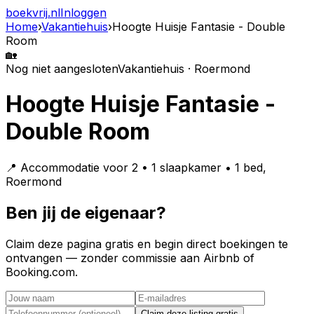
boekvrij
.nl
Inloggen
Home
›
Vakantiehuis
›
Hoogte Huisje Fantasie - Double
Room
🏡
Nog niet aangesloten
Vakantiehuis · Roermond
Hoogte Huisje Fantasie -
Double Room
📍 Accommodatie voor 2 • 1 slaapkamer • 1 bed,
Roermond
Ben jij de eigenaar?
Claim deze pagina gratis en begin direct boekingen te
ontvangen — zonder commissie aan Airbnb of
Booking.com.
Claim deze listing gratis