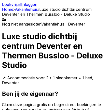
boekvrij
.nl
Inloggen
Home
›
Vakantiehuis
›
Luxe studio dichtbij centrum
Deventer en Thermen Bussloo - Deluxe Studio
🏡
Nog niet aangesloten
Vakantiehuis · Deventer
Luxe studio dichtbij
centrum Deventer en
Thermen Bussloo - Deluxe
Studio
📍 Accommodatie voor 2 • 1 slaapkamer • 1 bed,
Deventer
Ben jij de eigenaar?
Claim deze pagina gratis en begin direct boekingen te
ontvangen — zonder commissie aan Airbnb of