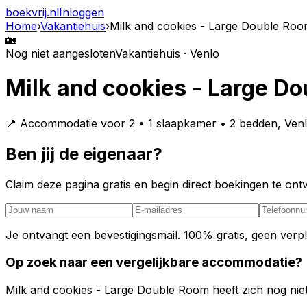
boekvrij
.nl
Inloggen
Home
›
Vakantiehuis
›
Milk and cookies - Large Double Ro
🏡
Nog niet aangesloten
Vakantiehuis · Venlo
Milk and cookies - Large D
📍 Accommodatie voor 2 • 1 slaapkamer • 2 bedden, Ven
Ben jij de eigenaar?
Claim deze pagina gratis en begin direct boekingen te o
Je ontvangt een bevestigingsmail. 100% gratis, geen verpl
Op zoek naar een vergelijkbare accommodatie?
Milk and cookies - Large Double Room heeft zich nog niet 