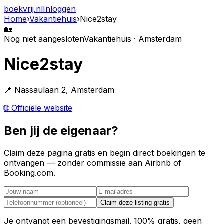
boekvrij
.nl
Inloggen
Home
›
Vakantiehuis
›
Nice2stay
🏡
Nog niet aangesloten
Vakantiehuis · Amsterdam
Nice2stay
📍 Nassaulaan 2, Amsterdam
🌐 Officiële website
Ben jij de eigenaar?
Claim deze pagina gratis en begin direct boekingen te
ontvangen — zonder commissie aan Airbnb of
Booking.com.
Claim deze listing gratis
Je ontvangt een bevestigingsmail. 100% gratis, geen