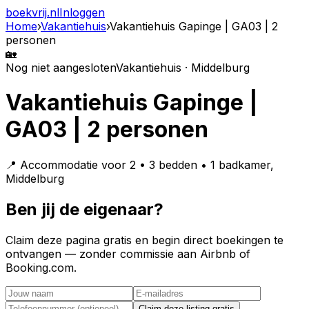
boekvrij
.nl
Inloggen
Home
›
Vakantiehuis
›
Vakantiehuis Gapinge | GA03 | 2
personen
🏡
Nog niet aangesloten
Vakantiehuis · Middelburg
Vakantiehuis Gapinge |
GA03 | 2 personen
📍 Accommodatie voor 2 • 3 bedden • 1 badkamer,
Middelburg
Ben jij de eigenaar?
Claim deze pagina gratis en begin direct boekingen te
ontvangen — zonder commissie aan Airbnb of
Booking.com.
Claim deze listing gratis