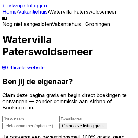
boekvrij
.nl
Inloggen
Home
›
Vakantiehuis
›
Watervilla Paterswoldsemeer
🏡
Nog niet aangesloten
Vakantiehuis · Groningen
Watervilla
Paterswoldsemeer
🌐 Officiële website
Ben jij de eigenaar?
Claim deze pagina gratis en begin direct boekingen te
ontvangen — zonder commissie aan Airbnb of
Booking.com.
Claim deze listing gratis
Je ontvangt een bevestigingsmail. 100% gratis, geen