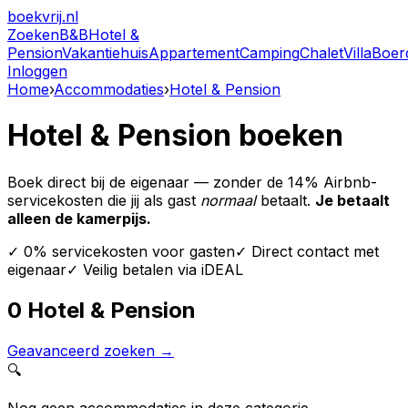
boekvrij
.nl
Zoeken
B&B
Hotel &
Pension
Vakantiehuis
Appartement
Camping
Chalet
Villa
Boerd
Inloggen
Home
›
Accommodaties
›
Hotel & Pension
Hotel & Pension boeken
Boek direct bij de eigenaar — zonder de 14% Airbnb-
servicekosten die jij als gast
normaal
betaalt.
Je betaalt
alleen de kamerpijs.
✓ 0% servicekosten voor gasten
✓ Direct contact met
eigenaar
✓ Veilig betalen via iDEAL
0 Hotel & Pension
Geavanceerd zoeken →
🔍
Nog geen accommodaties in deze categorie.